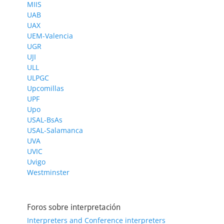
MIIS
UAB
UAX
UEM-Valencia
UGR
UJI
ULL
ULPGC
Upcomillas
UPF
Upo
USAL-BsAs
USAL-Salamanca
UVA
UVIC
Uvigo
Westminster
Foros sobre interpretación
Interpreters and Conference interpreters