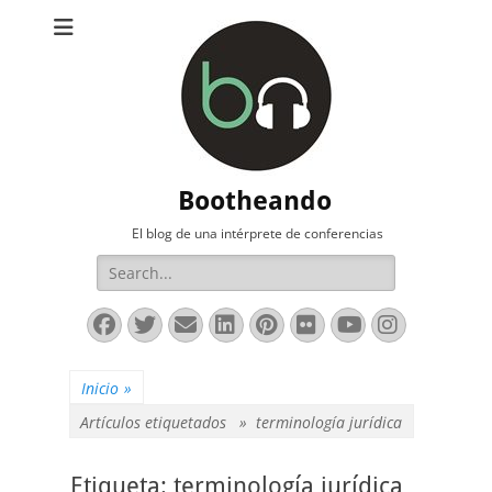
Bootheando
El blog de una intérprete de conferencias
Buscar:
Facebook
Twitter
Correo
LinkedIn
Pinterest
Flickr
YouTube
Instag
electrónico
Inicio
»
Artículos etiquetados »
terminología jurídica
Etiqueta:
terminología jurídica