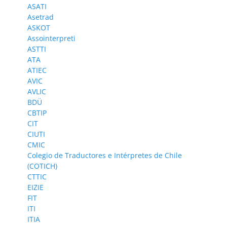
ASATI
Asetrad
ASKOT
Assointerpreti
ASTTI
ATA
ATIEC
AVIC
AVLIC
BDÜ
CBTIP
CIT
CIUTI
CMIC
Colegio de Traductores e Intérpretes de Chile
(COTICH)
CTTIC
EIZIE
FIT
ITI
ITIA