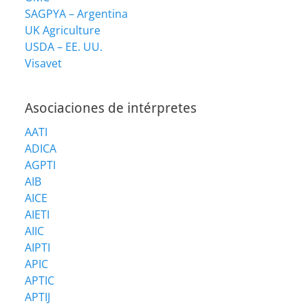
SAGPYA – Argentina
UK Agriculture
USDA – EE. UU.
Visavet
Asociaciones de intérpretes
AATI
ADICA
AGPTI
AIB
AICE
AIETI
AIIC
AIPTI
APIC
APTIC
APTIJ