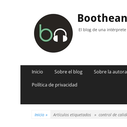
Boothea
El blog de una intérprete
Menú
Saltar
Inicio
Sobre el blog
Sobre la autora
al
principal
contenido
Política de privacidad
Inicio
»
Artículos etiquetados »
control de calid