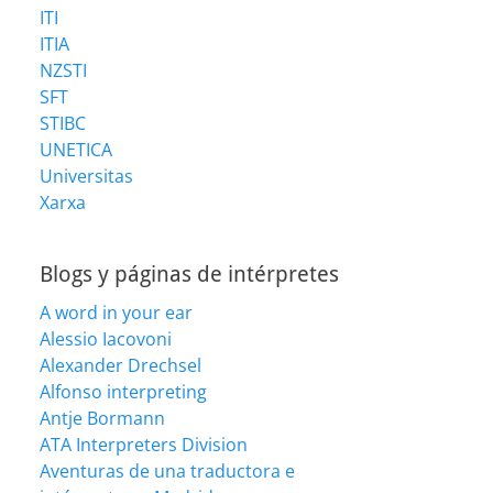
ITI
ITIA
NZSTI
SFT
STIBC
UNETICA
Universitas
Xarxa
Blogs y páginas de intérpretes
A word in your ear
Alessio Iacovoni
Alexander Drechsel
Alfonso interpreting
Antje Bormann
ATA Interpreters Division
Aventuras de una traductora e