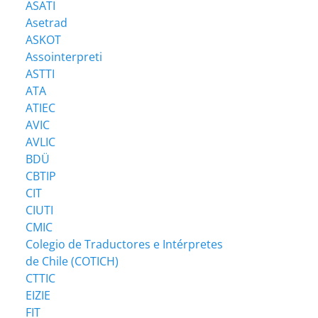
ASATI
Asetrad
ASKOT
Assointerpreti
ASTTI
ATA
ATIEC
AVIC
AVLIC
BDÜ
CBTIP
CIT
CIUTI
CMIC
Colegio de Traductores e Intérpretes
de Chile (COTICH)
CTTIC
EIZIE
FIT