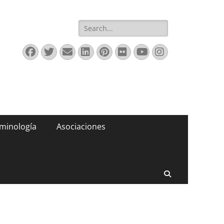
Buscar:
Facebook
Twitter
Correo
LinkedIn
Pinterest
Flickr
YouTube
Instagram
electrónico
minología
Asociaciones
Buscar