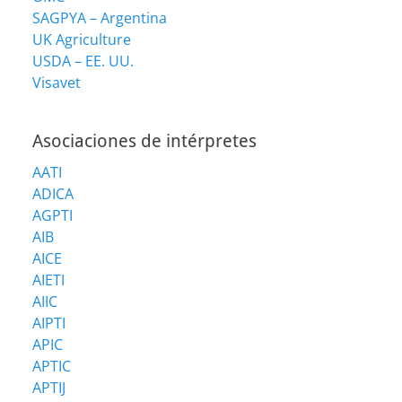
SAGPYA – Argentina
UK Agriculture
USDA – EE. UU.
Visavet
Asociaciones de intérpretes
AATI
ADICA
AGPTI
AIB
AICE
AIETI
AIIC
AIPTI
APIC
APTIC
APTIJ