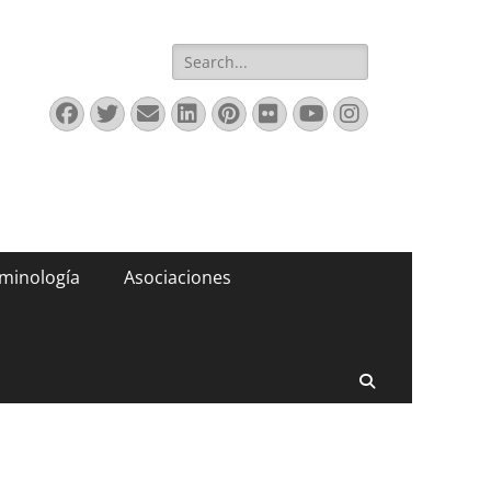
Buscar:
Facebook
Twitter
Correo
LinkedIn
Pinterest
Flickr
YouTube
Instagram
electrónico
minología
Asociaciones
Buscar