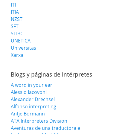
ITI
ITIA
NZSTI
SFT
STIBC
UNETICA
Universitas
Xarxa
Blogs y páginas de intérpretes
A word in your ear
Alessio Iacovoni
Alexander Drechsel
Alfonso interpreting
Antje Bormann
ATA Interpreters Division
Aventuras de una traductora e