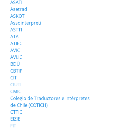
ASATI
Asetrad
ASKOT
Assointerpreti
ASTTI
ATA
ATIEC
AVIC
AVLIC
BDÜ
CBTIP
CIT
CIUTI
CMIC
Colegio de Traductores e Intérpretes
de Chile (COTICH)
CTTIC
EIZIE
FIT