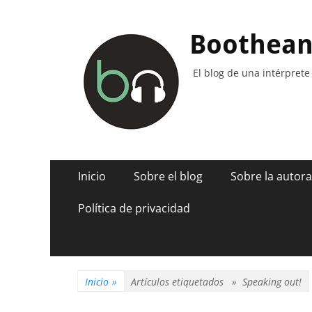
Boothea
El blog de una intérprete
Menú
Saltar
Inicio
Sobre el blog
Sobre la autora
al
principal
contenido
Política de privacidad
Inicio
»
Artículos etiquetados »
Speaking out!