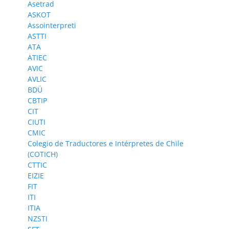
Asetrad
ASKOT
Assointerpreti
ASTTI
ATA
ATIEC
AVIC
AVLIC
BDÜ
CBTIP
CIT
CIUTI
CMIC
Colegio de Traductores e Intérpretes de Chile
(COTICH)
CTTIC
EIZIE
FIT
ITI
ITIA
NZSTI