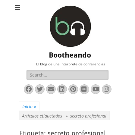
Bootheando
El blog de una intérprete de conferencias
Buscar:
Facebook
Twitter
Correo
LinkedIn
Pinterest
Flickr
YouTube
Instag
electrónico
Inicio
»
Artículos etiquetados »
secreto profesional
Etiqueta:
secreto profesional