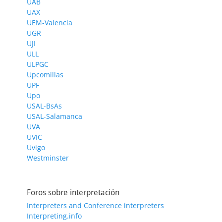
UAB
UAX
UEM-Valencia
UGR
UJI
ULL
ULPGC
Upcomillas
UPF
Upo
USAL-BsAs
USAL-Salamanca
UVA
UVIC
Uvigo
Westminster
Foros sobre interpretación
Interpreters and Conference interpreters
Interpreting.info