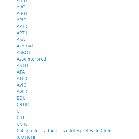
AIETI
AIIC
AIPTI
APIC
APTIC
APTIJ
ASATI
Asetrad
ASKOT
Assointerpreti
ASTTI
ATA
ATIEC
AVIC
AVLIC
BDÜ
CBTIP
CIT
CIUTI
CMIC
Colegio de Traductores e Intérpretes de Chile
(COTICH)