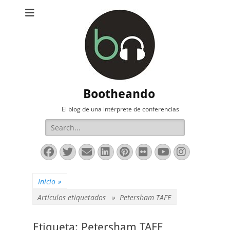
Bootheando
El blog de una intérprete de conferencias
Buscar:
Facebook
Twitter
Correo
LinkedIn
Pinterest
Flickr
YouTube
Instag
electrónico
Inicio
»
Artículos etiquetados »
Petersham TAFE
Etiqueta:
Petersham TAFE