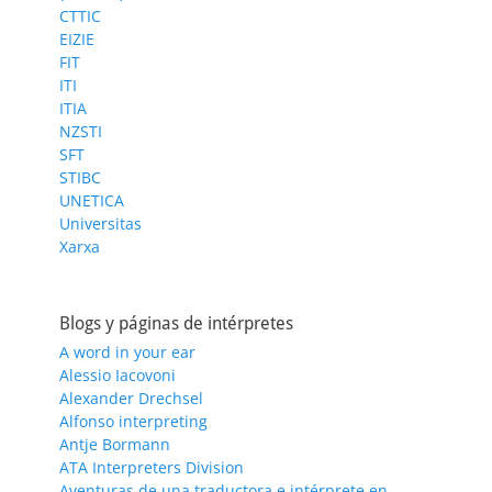
CTTIC
EIZIE
FIT
ITI
ITIA
NZSTI
SFT
STIBC
UNETICA
Universitas
Xarxa
Blogs y páginas de intérpretes
A word in your ear
Alessio Iacovoni
Alexander Drechsel
Alfonso interpreting
Antje Bormann
ATA Interpreters Division
Aventuras de una traductora e intérprete en