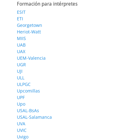
Formación para intérpretes
ESIT
ETI
Georgetown
Heriot-Watt
MIIS
UAB
UAX
UEM-Valencia
UGR
UJI
ULL
ULPGC
Upcomillas
UPF
Upo
USAL-BsAs
USAL-Salamanca
UVA
UVIC
Uvigo