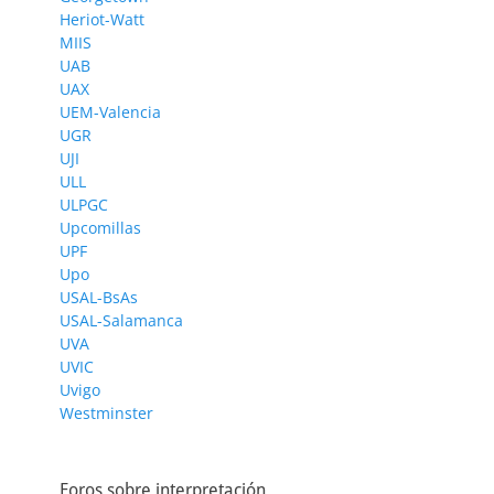
Heriot-Watt
MIIS
UAB
UAX
UEM-Valencia
UGR
UJI
ULL
ULPGC
Upcomillas
UPF
Upo
USAL-BsAs
USAL-Salamanca
UVA
UVIC
Uvigo
Westminster
Foros sobre interpretación