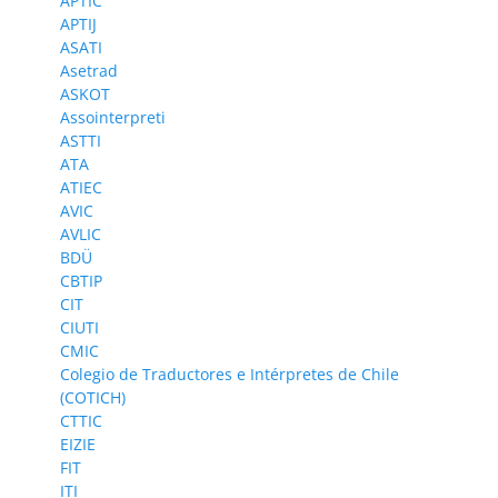
APTIC
APTIJ
ASATI
Asetrad
ASKOT
Assointerpreti
ASTTI
ATA
ATIEC
AVIC
AVLIC
BDÜ
CBTIP
CIT
CIUTI
CMIC
Colegio de Traductores e Intérpretes de Chile
(COTICH)
CTTIC
EIZIE
FIT
ITI