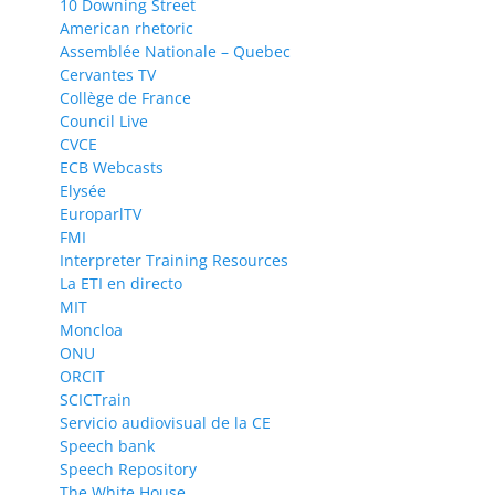
10 Downing Street
American rhetoric
Assemblée Nationale – Quebec
Cervantes TV
Collège de France
Council Live
CVCE
ECB Webcasts
Elysée
EuroparlTV
FMI
Interpreter Training Resources
La ETI en directo
MIT
Moncloa
ONU
ORCIT
SCICTrain
Servicio audiovisual de la CE
Speech bank
Speech Repository
The White House