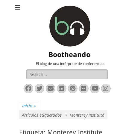
Bootheando
El blog de una intérprete de conferencias
Buscar:
Facebook
Twitter
Correo
LinkedIn
Pinterest
Flickr
YouTube
Instag
electrónico
Inicio
»
Artículos etiquetados »
Monterey Institute
Etiqueta:
Monterey Institute