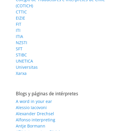
(COTICH)
CTTIC
EIZIE
FIT
ITI
ITIA
NZSTI
SFT
STIBC
UNETICA
Universitas
Xarxa
Blogs y páginas de intérpretes
A word in your ear
Alessio Iacovoni
Alexander Drechsel
Alfonso interpreting
Antje Bormann