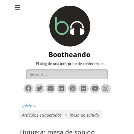
Bootheando
El blog de una intérprete de conferencias
Buscar:
Facebook
Twitter
Correo
LinkedIn
Pinterest
Flickr
YouTube
Instag
electrónico
Inicio
»
Artículos etiquetados »
mesa de sonido
Etiqueta:
mesa de sonido