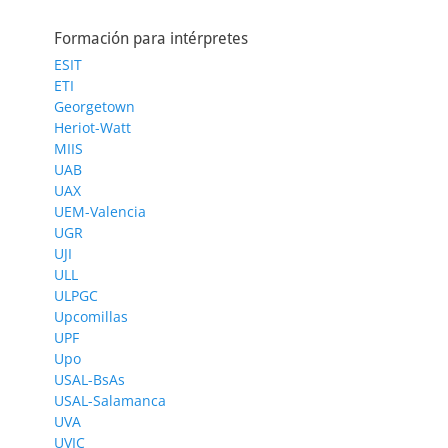
Formación para intérpretes
ESIT
ETI
Georgetown
Heriot-Watt
MIIS
UAB
UAX
UEM-Valencia
UGR
UJI
ULL
ULPGC
Upcomillas
UPF
Upo
USAL-BsAs
USAL-Salamanca
UVA
UVIC