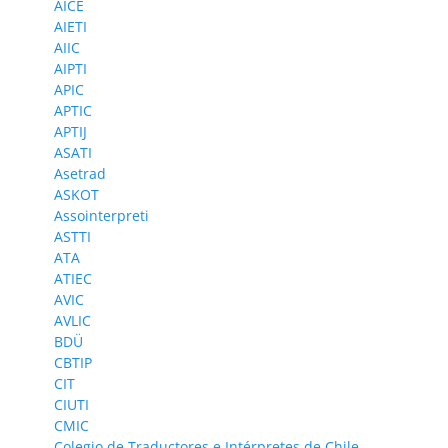
AICE
AIETI
AIIC
AIPTI
APIC
APTIC
APTIJ
ASATI
Asetrad
ASKOT
Assointerpreti
ASTTI
ATA
ATIEC
AVIC
AVLIC
BDÜ
CBTIP
CIT
CIUTI
CMIC
Colegio de Traductores e Intérpretes de Chile