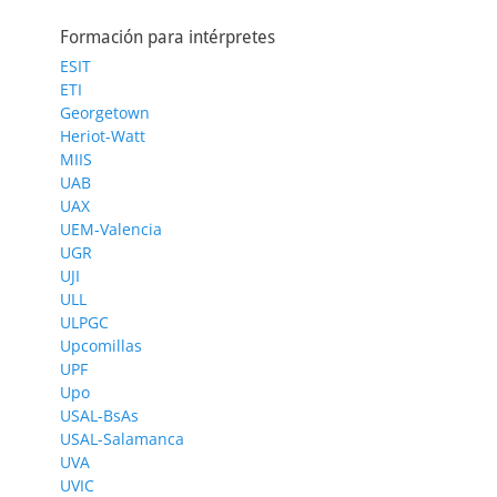
Formación para intérpretes
ESIT
ETI
Georgetown
Heriot-Watt
MIIS
UAB
UAX
UEM-Valencia
UGR
UJI
ULL
ULPGC
Upcomillas
UPF
Upo
USAL-BsAs
USAL-Salamanca
UVA
UVIC