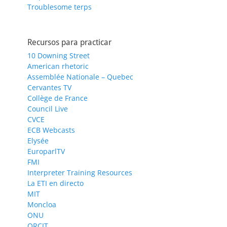
Troublesome terps
Recursos para practicar
10 Downing Street
American rhetoric
Assemblée Nationale – Quebec
Cervantes TV
Collège de France
Council Live
CVCE
ECB Webcasts
Elysée
EuroparlTV
FMI
Interpreter Training Resources
La ETI en directo
MIT
Moncloa
ONU
ORCIT