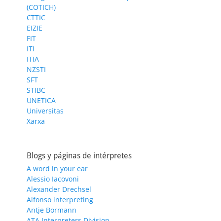
(COTICH)
CTTIC
EIZIE
FIT
ITI
ITIA
NZSTI
SFT
STIBC
UNETICA
Universitas
Xarxa
Blogs y páginas de intérpretes
A word in your ear
Alessio Iacovoni
Alexander Drechsel
Alfonso interpreting
Antje Bormann
ATA Interpreters Division