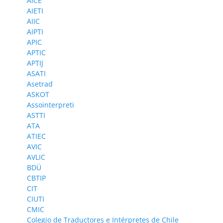
AICE
AIETI
AIIC
AIPTI
APIC
APTIC
APTIJ
ASATI
Asetrad
ASKOT
Assointerpreti
ASTTI
ATA
ATIEC
AVIC
AVLIC
BDÜ
CBTIP
CIT
CIUTI
CMIC
Colegio de Traductores e Intérpretes de Chile