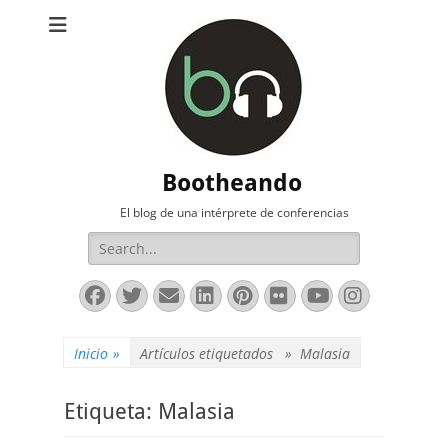
Bootheando
El blog de una intérprete de conferencias
Buscar:
Facebook
Twitter
Correo
LinkedIn
Pinterest
Flickr
YouTube
Instag
electrónico
Inicio
»
Artículos etiquetados »
Malasia
Etiqueta:
Malasia