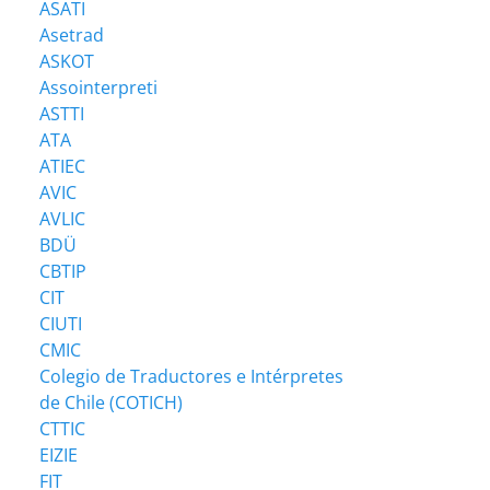
ASATI
Asetrad
ASKOT
Assointerpreti
ASTTI
ATA
ATIEC
AVIC
AVLIC
BDÜ
CBTIP
CIT
CIUTI
CMIC
Colegio de Traductores e Intérpretes
de Chile (COTICH)
CTTIC
EIZIE
FIT