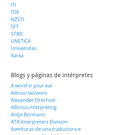
ITI
ITIA
NZSTI
SFT
STIBC
UNETICA
Universitas
Xarxa
Blogs y páginas de intérpretes
A word in your ear
Alessio Iacovoni
Alexander Drechsel
Alfonso interpreting
Antje Bormann
ATA Interpreters Division
Aventuras de una traductora e