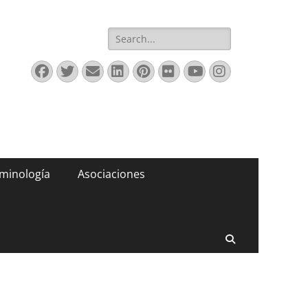
Buscar:
Facebook
Twitter
Correo
LinkedIn
Pinterest
Flickr
YouTube
Instagram
electrónico
minología
Asociaciones
Buscar