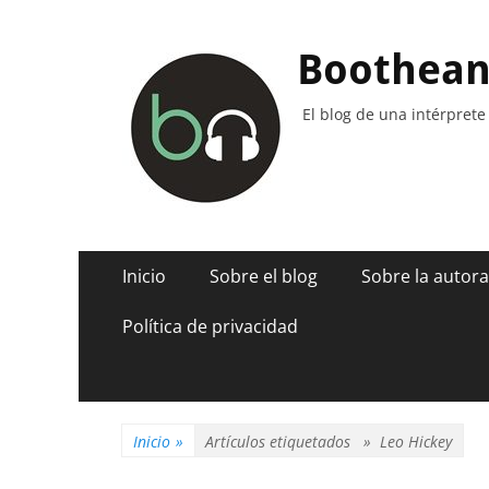
Boothea
El blog de una intérprete
Menú
Saltar
Inicio
Sobre el blog
Sobre la autora
al
principal
contenido
Política de privacidad
Inicio
»
Artículos etiquetados »
Leo Hickey