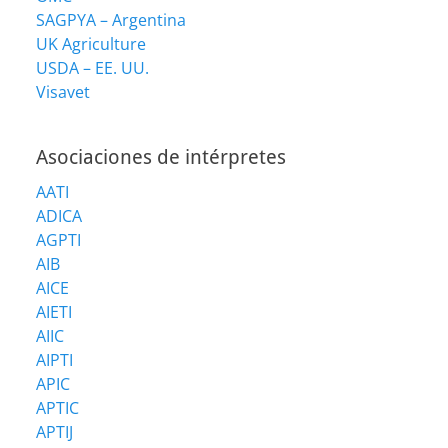
SAGPYA – Argentina
UK Agriculture
USDA – EE. UU.
Visavet
Asociaciones de intérpretes
AATI
ADICA
AGPTI
AIB
AICE
AIETI
AIIC
AIPTI
APIC
APTIC
APTIJ