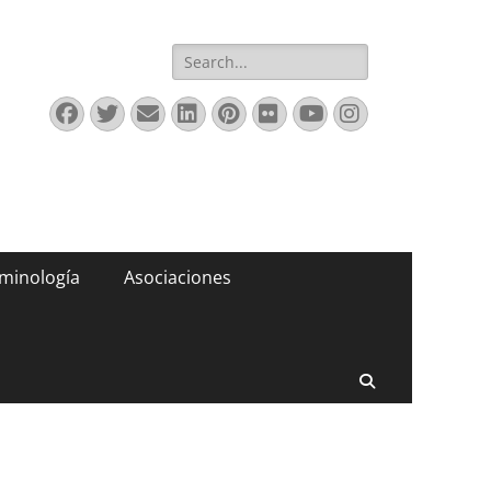
Buscar:
Facebook
Twitter
Correo
LinkedIn
Pinterest
Flickr
YouTube
Instagram
electrónico
minología
Asociaciones
Buscar