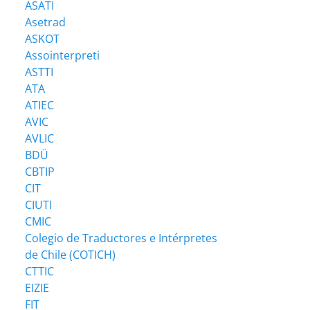
ASATI
Asetrad
ASKOT
Assointerpreti
ASTTI
ATA
ATIEC
AVIC
AVLIC
BDÜ
CBTIP
CIT
CIUTI
CMIC
Colegio de Traductores e Intérpretes
de Chile (COTICH)
CTTIC
EIZIE
FIT