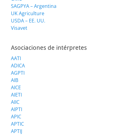
SAGPYA – Argentina
UK Agriculture
USDA – EE. UU.
Visavet
Asociaciones de intérpretes
AATI
ADICA
AGPTI
AIB
AICE
AIETI
AIIC
AIPTI
APIC
APTIC
APTIJ