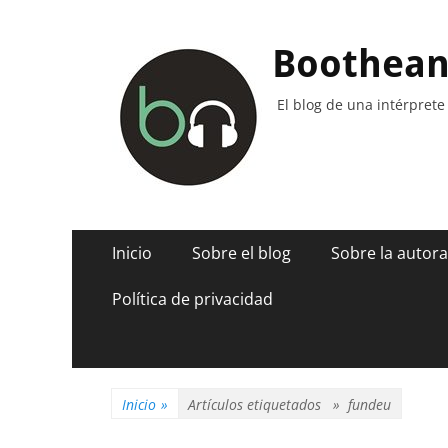
Boothea
El blog de una intérprete
Menú
Saltar
Inicio
Sobre el blog
Sobre la autora
al
principal
contenido
Política de privacidad
Inicio
»
Artículos etiquetados »
fundeu