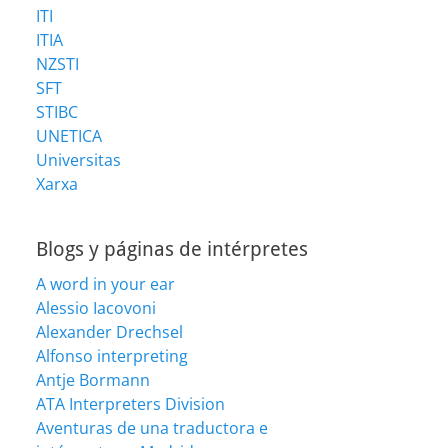
ITI
ITIA
NZSTI
SFT
STIBC
UNETICA
Universitas
Xarxa
Blogs y páginas de intérpretes
A word in your ear
Alessio Iacovoni
Alexander Drechsel
Alfonso interpreting
Antje Bormann
ATA Interpreters Division
Aventuras de una traductora e