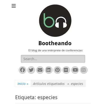
Bootheando
El blog de una intérprete de conferencias
Buscar:
Facebook
Twitter
Correo
LinkedIn
Pinterest
Flickr
YouTube
Instag
electrónico
Inicio
»
Artículos etiquetados »
especies
Etiqueta:
especies