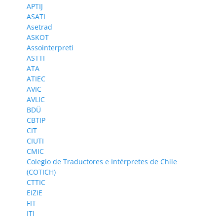
APTIJ
ASATI
Asetrad
ASKOT
Assointerpreti
ASTTI
ATA
ATIEC
AVIC
AVLIC
BDÜ
CBTIP
CIT
CIUTI
CMIC
Colegio de Traductores e Intérpretes de Chile
(COTICH)
CTTIC
EIZIE
FIT
ITI