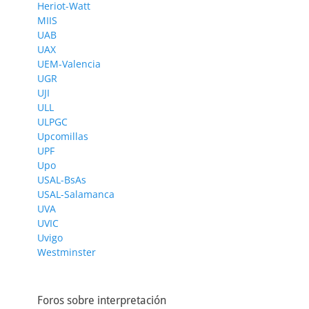
Heriot-Watt
MIIS
UAB
UAX
UEM-Valencia
UGR
UJI
ULL
ULPGC
Upcomillas
UPF
Upo
USAL-BsAs
USAL-Salamanca
UVA
UVIC
Uvigo
Westminster
Foros sobre interpretación