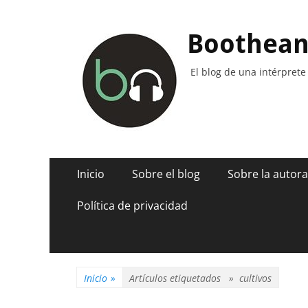
Boothea
El blog de una intérprete
Menú
Saltar
Inicio
Sobre el blog
Sobre la autora
al
principal
contenido
Política de privacidad
Inicio
»
Artículos etiquetados »
cultivos