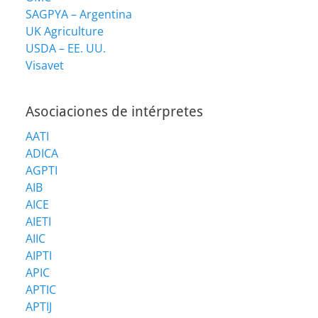
SAGPYA – Argentina
UK Agriculture
USDA – EE. UU.
Visavet
Asociaciones de intérpretes
AATI
ADICA
AGPTI
AIB
AICE
AIETI
AIIC
AIPTI
APIC
APTIC
APTIJ