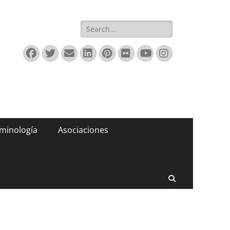
Buscar:
Facebook
Twitter
Correo
LinkedIn
Pinterest
Flickr
YouTube
Instagram
electrónico
minología
Asociaciones
Buscar