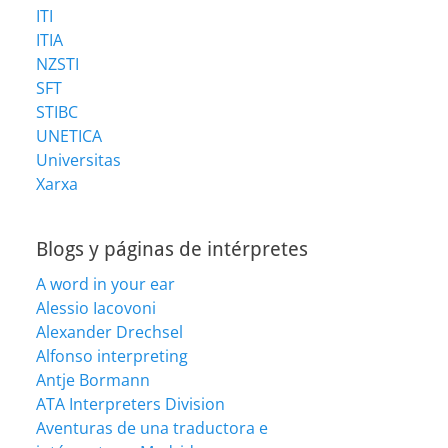
ITI
ITIA
NZSTI
SFT
STIBC
UNETICA
Universitas
Xarxa
Blogs y páginas de intérpretes
A word in your ear
Alessio Iacovoni
Alexander Drechsel
Alfonso interpreting
Antje Bormann
ATA Interpreters Division
Aventuras de una traductora e