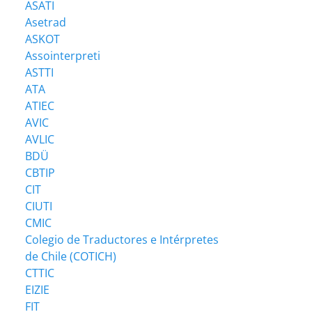
ASATI
Asetrad
ASKOT
Assointerpreti
ASTTI
ATA
ATIEC
AVIC
AVLIC
BDÜ
CBTIP
CIT
CIUTI
CMIC
Colegio de Traductores e Intérpretes
de Chile (COTICH)
CTTIC
EIZIE
FIT