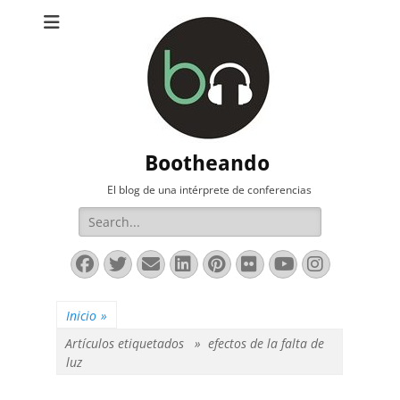
Bootheando
El blog de una intérprete de conferencias
Buscar:
Facebook
Twitter
Correo
LinkedIn
Pinterest
Flickr
YouTube
Instag
electrónico
Inicio
»
Artículos etiquetados »
efectos de la falta de
luz