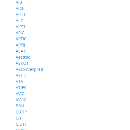
AIB
AICE
AIETI
AIIC
AIPTI
APIC
APTIC
APTIJ
ASATI
Asetrad
ASKOT
Assointerpreti
ASTTI
ATA
ATIEC
AVIC
AVLIC
BDÜ
CBTIP
CIT
CIUTI