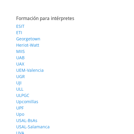
Formación para intérpretes
ESIT
ETI
Georgetown
Heriot-Watt
MIIS
UAB
UAX
UEM-Valencia
UGR
UJI
ULL
ULPGC
Upcomillas
UPF
Upo
USAL-BsAs
USAL-Salamanca
UVA