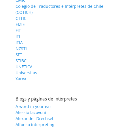
CMIC
Colegio de Traductores e Intérpretes de Chile
(COTICH)
CTTIC
EIZIE
FIT
ITI
ITIA
NZSTI
SFT
STIBC
UNETICA
Universitas
Xarxa
Blogs y páginas de intérpretes
A word in your ear
Alessio Iacovoni
Alexander Drechsel
Alfonso interpreting