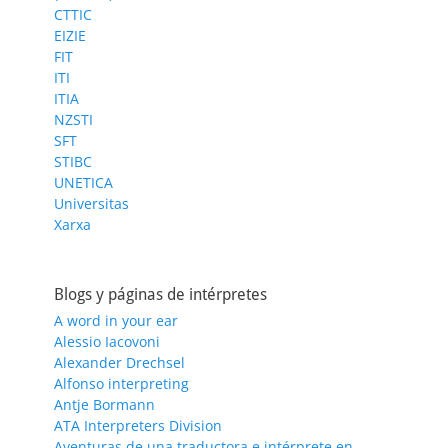
CTTIC
EIZIE
FIT
ITI
ITIA
NZSTI
SFT
STIBC
UNETICA
Universitas
Xarxa
Blogs y páginas de intérpretes
A word in your ear
Alessio Iacovoni
Alexander Drechsel
Alfonso interpreting
Antje Bormann
ATA Interpreters Division
Aventuras de una traductora e intérprete en