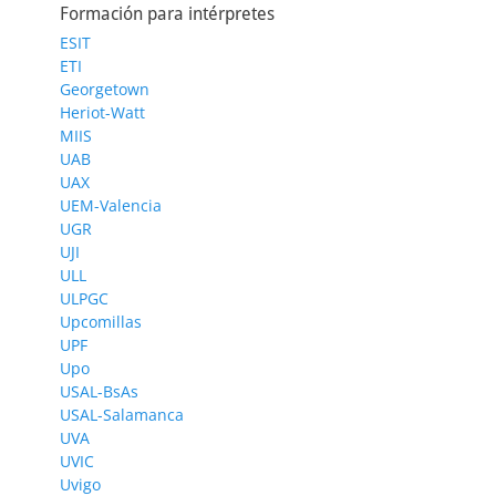
Formación para intérpretes
ESIT
ETI
Georgetown
Heriot-Watt
MIIS
UAB
UAX
UEM-Valencia
UGR
UJI
ULL
ULPGC
Upcomillas
UPF
Upo
USAL-BsAs
USAL-Salamanca
UVA
UVIC
Uvigo