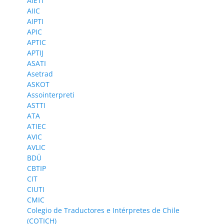
AIETI
AIIC
AIPTI
APIC
APTIC
APTIJ
ASATI
Asetrad
ASKOT
Assointerpreti
ASTTI
ATA
ATIEC
AVIC
AVLIC
BDÜ
CBTIP
CIT
CIUTI
CMIC
Colegio de Traductores e Intérpretes de Chile
(COTICH)