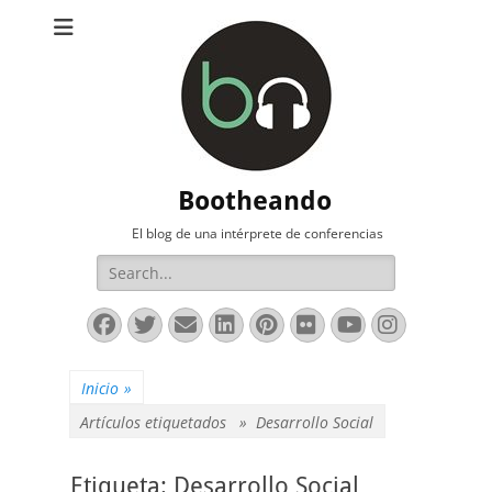
Bootheando
El blog de una intérprete de conferencias
Buscar:
Facebook
Twitter
Correo
LinkedIn
Pinterest
Flickr
YouTube
Instag
electrónico
Inicio
»
Artículos etiquetados »
Desarrollo Social
Etiqueta:
Desarrollo Social