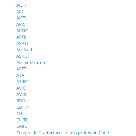
AIETI
AIIC
AIPTI
APIC
APTIC
APTIJ
ASATI
Asetrad
ASKOT
Assointerpreti
ASTTI
ATA
ATIEC
AVIC
AVLIC
BDÜ
CBTIP
CIT
CIUTI
CMIC
Colegio de Traductores e Intérpretes de Chile