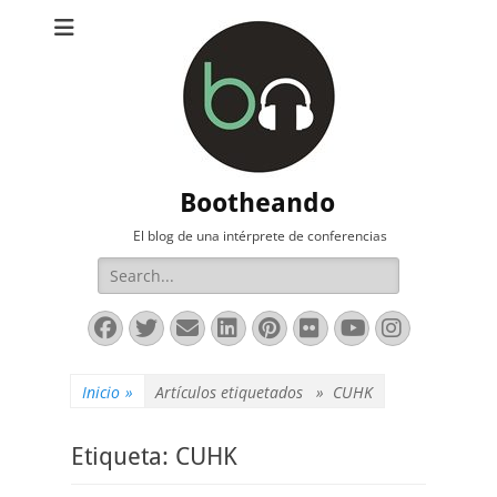
Bootheando
El blog de una intérprete de conferencias
Buscar:
Facebook
Twitter
Correo
LinkedIn
Pinterest
Flickr
YouTube
Instag
electrónico
Inicio
»
Artículos etiquetados »
CUHK
Etiqueta:
CUHK