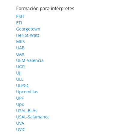
Formación para intérpretes
ESIT
ETI
Georgetown
Heriot-Watt
MIIS
UAB
UAX
UEM-Valencia
UGR
UJI
ULL
ULPGC
Upcomillas
UPF
Upo
USAL-BsAs
USAL-Salamanca
UVA
UVIC