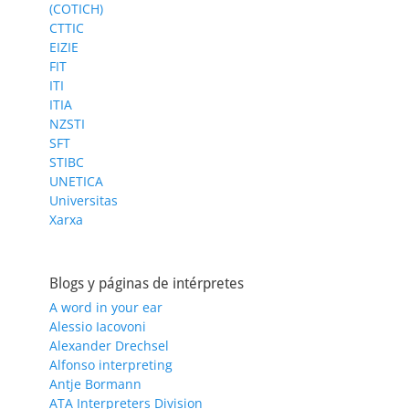
(COTICH)
CTTIC
EIZIE
FIT
ITI
ITIA
NZSTI
SFT
STIBC
UNETICA
Universitas
Xarxa
Blogs y páginas de intérpretes
A word in your ear
Alessio Iacovoni
Alexander Drechsel
Alfonso interpreting
Antje Bormann
ATA Interpreters Division