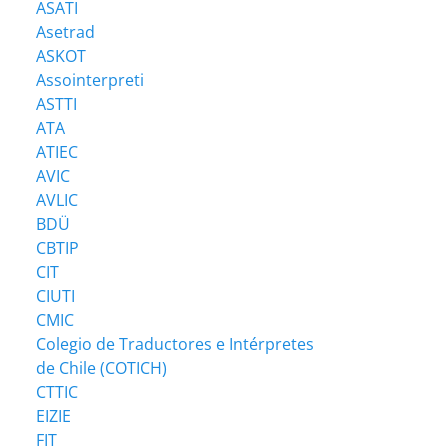
ASATI
Asetrad
ASKOT
Assointerpreti
ASTTI
ATA
ATIEC
AVIC
AVLIC
BDÜ
CBTIP
CIT
CIUTI
CMIC
Colegio de Traductores e Intérpretes
de Chile (COTICH)
CTTIC
EIZIE
FIT