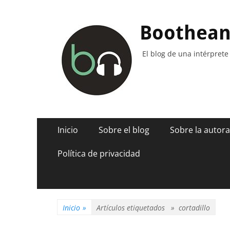
Boothea
El blog de una intérprete
Menú
Saltar
Inicio
Sobre el blog
Sobre la autora
al
principal
contenido
Política de privacidad
Inicio
»
Artículos etiquetados »
cortadillo