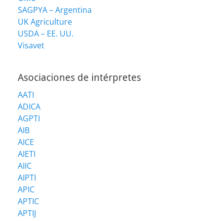
SAGPYA – Argentina
UK Agriculture
USDA – EE. UU.
Visavet
Asociaciones de intérpretes
AATI
ADICA
AGPTI
AIB
AICE
AIETI
AIIC
AIPTI
APIC
APTIC
APTIJ