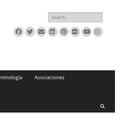
Buscar:
Facebook
Twitter
Correo
LinkedIn
Pinterest
Flickr
YouTube
Instagram
electrónico
minología
Asociaciones
Buscar