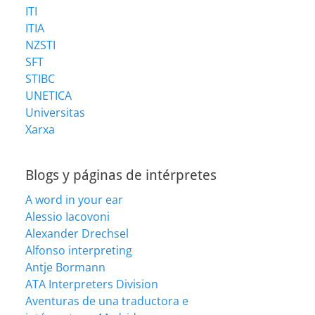
ITI
ITIA
NZSTI
SFT
STIBC
UNETICA
Universitas
Xarxa
Blogs y páginas de intérpretes
A word in your ear
Alessio Iacovoni
Alexander Drechsel
Alfonso interpreting
Antje Bormann
ATA Interpreters Division
Aventuras de una traductora e