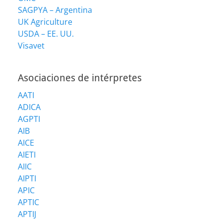
SAGPYA – Argentina
UK Agriculture
USDA – EE. UU.
Visavet
Asociaciones de intérpretes
AATI
ADICA
AGPTI
AIB
AICE
AIETI
AIIC
AIPTI
APIC
APTIC
APTIJ