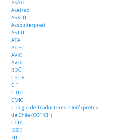
ASATI
Asetrad
ASKOT
Assointerpreti
ASTTI
ATA
ATIEC
AVIC
AVLIC
BDÜ
CBTIP
CIT
CIUTI
CMIC
Colegio de Traductores e Intérpretes
de Chile (COTICH)
CTTIC
EIZIE
FIT