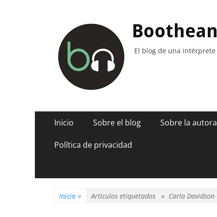
Boothea
El blog de una intérprete
Menú
Saltar
Inicio
Sobre el blog
Sobre la autora
al
principal
contenido
Política de privacidad
Inicio
»
Artículos etiquetados »
Carla Davidson