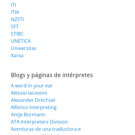
ITI
ITIA
NZSTI
SFT
STIBC
UNETICA
Universitas
Xarxa
Blogs y páginas de intérpretes
A word in your ear
Alessio Iacovoni
Alexander Drechsel
Alfonso interpreting
Antje Bormann
ATA Interpreters Division
Aventuras de una traductora e