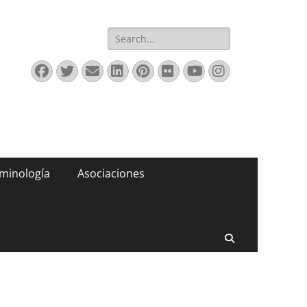
Buscar:
Facebook
Twitter
Correo
LinkedIn
Pinterest
Flickr
YouTube
Instagram
electrónico
minología
Asociaciones
Buscar