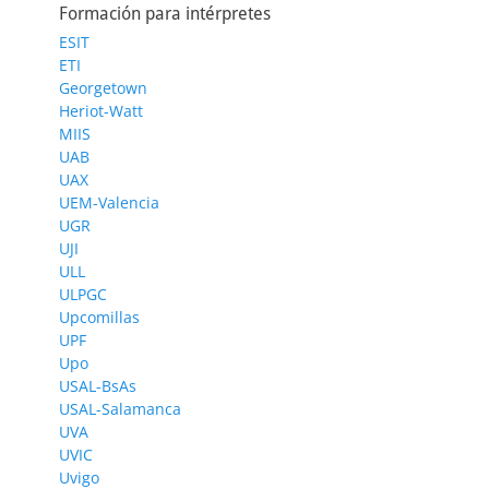
Formación para intérpretes
ESIT
ETI
Georgetown
Heriot-Watt
MIIS
UAB
UAX
UEM-Valencia
UGR
UJI
ULL
ULPGC
Upcomillas
UPF
Upo
USAL-BsAs
USAL-Salamanca
UVA
UVIC
Uvigo