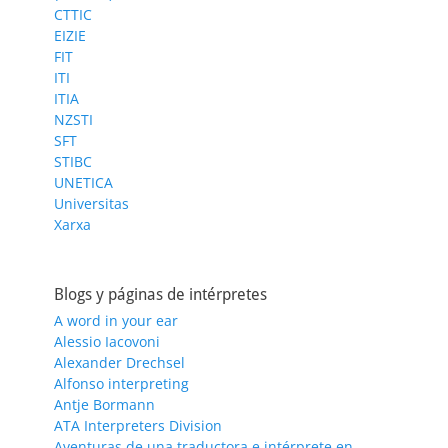
CTTIC
EIZIE
FIT
ITI
ITIA
NZSTI
SFT
STIBC
UNETICA
Universitas
Xarxa
Blogs y páginas de intérpretes
A word in your ear
Alessio Iacovoni
Alexander Drechsel
Alfonso interpreting
Antje Bormann
ATA Interpreters Division
Aventuras de una traductora e intérprete en