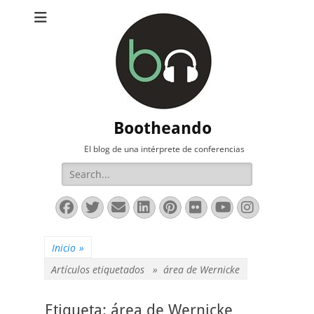
Bootheando
El blog de una intérprete de conferencias
Buscar:
Facebook
Twitter
Correo
LinkedIn
Pinterest
Flickr
YouTube
Instag
electrónico
Inicio
»
Artículos etiquetados »
área de Wernicke
Etiqueta:
área de Wernicke