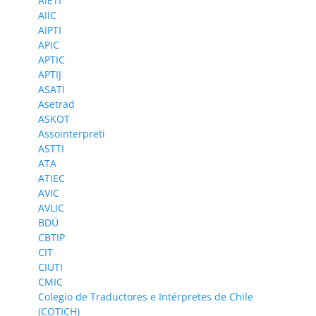
AIETI
AIIC
AIPTI
APIC
APTIC
APTIJ
ASATI
Asetrad
ASKOT
Assointerpreti
ASTTI
ATA
ATIEC
AVIC
AVLIC
BDÜ
CBTIP
CIT
CIUTI
CMIC
Colegio de Traductores e Intérpretes de Chile
(COTICH)