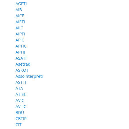
AGPTI
AIB
AICE
AIETI
AIIC
AIPTI
APIC
APTIC
APTIJ
ASATI
Asetrad
ASKOT
Assointerpreti
ASTTI
ATA
ATIEC
AVIC
AVLIC
BDÜ
CBTIP
CIT