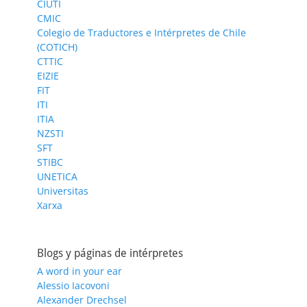
CIUTI
CMIC
Colegio de Traductores e Intérpretes de Chile
(COTICH)
CTTIC
EIZIE
FIT
ITI
ITIA
NZSTI
SFT
STIBC
UNETICA
Universitas
Xarxa
Blogs y páginas de intérpretes
A word in your ear
Alessio Iacovoni
Alexander Drechsel