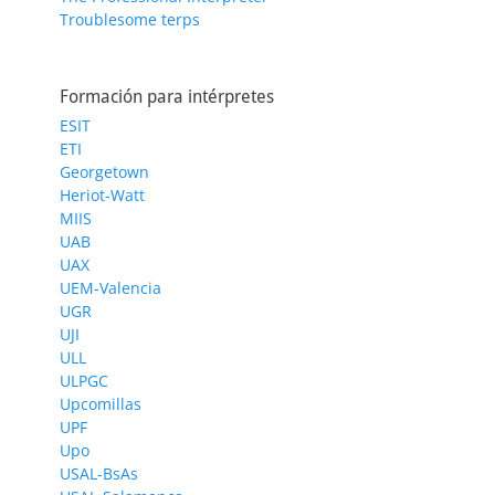
Troublesome terps
Formación para intérpretes
ESIT
ETI
Georgetown
Heriot-Watt
MIIS
UAB
UAX
UEM-Valencia
UGR
UJI
ULL
ULPGC
Upcomillas
UPF
Upo
USAL-BsAs