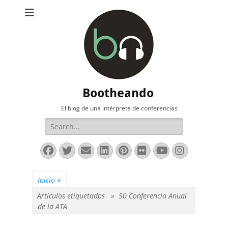
Bootheando
El blog de una intérprete de conferencias
Buscar:
Facebook
Twitter
Correo
LinkedIn
Pinterest
Flickr
YouTube
Instag
electrónico
Inicio
»
Artículos etiquetados »
50 Conferencia Anual
de la ATA