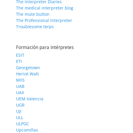
The Interpreter Diaries
The medical interpreter blog
The mute button
The Professional Interpreter
Troublesome terps
Formación para intérpretes
ESIT
ETI
Georgetown
Heriot-Watt
MIIS
UAB
UAX
UEM-Valencia
UGR
UJI
ULL
ULPGC
Upcomillas