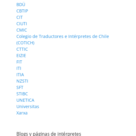
BDÜ
CBTIP
CIT
CIUTI
CMIC
Colegio de Traductores e Intérpretes de Chile
(COTICH)
CTTIC
EIZIE
FIT
ITI
ITIA
NZSTI
SFT
STIBC
UNETICA
Universitas
Xarxa
Blogs y páginas de intérpretes