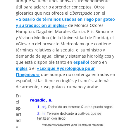
aunque ya tiene unos años– es tremendamente
útil para aclarar o aprender conceptos. Otros
glosarios que nos ofrece el
ciberespacio
son el
«Glosario de términos usados en riego por goteo
y su traducción al inglés»
de Monica Ozores-
Hampton, Dagobiet Morales-García, Eric Simonne
y Viviana Medina (de la Universidad de Florida), el
«Glosario del proyecto Medroplan» que contiene
términos relativos a la sequía, el suministro y
demanda de agua, clima y sistemas hidrológicos y
que está disponible tanto en
español
como en
inglés
o el
«Lexique Hydrologique pour
l’Ingénieur»
que aunque no contenga entradas en
español, sí las tiene en inglés y francés, además
de armenio, ruso, polaco, rumano y árabe.
En
el
ap
art
ad
o