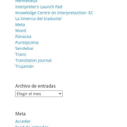
Hermeneus
Interpreter's Launch Pad
Knowledge Centre on Interpretaction- EC
La linterna del traductor
Meta
Monti
Panacea
Puntoycoma
Sendebar
Trans
Translation journal
Trujamán
Archivo de entradas
Archivo
de
entradas
Meta
Acceder