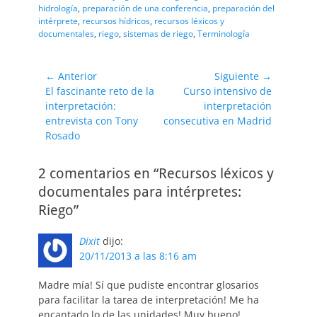
hidrología
,
preparación de una conferencia
,
preparación del
intérprete
,
recursos hídricos
,
recursos léxicos y
documentales
,
riego
,
sistemas de riego
,
Terminología
Navegación
← Anterior
Siguiente →
Entrada
Entrada
El fascinante reto de la
Curso intensivo de
de
anterior:
siguiente:
interpretación:
interpretación
entradas
entrevista con Tony
consecutiva en Madrid
Rosado
2 comentarios en “Recursos léxicos y
documentales para intérpretes:
Riego”
Dixit
dijo:
20/11/2013 a las 8:16 am
Madre mía! Sí que pudiste encontrar glosarios
para facilitar la tarea de interpretación! Me ha
encantado lo de las unidades! Muy bueno!