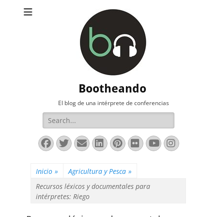
Bootheando
El blog de una intérprete de conferencias
Buscar:
Facebook
Twitter
Correo
LinkedIn
Pinterest
Flickr
YouTube
Instag
electrónico
Inicio
»
Agricultura y Pesca
»
Recursos léxicos y documentales para
intérpretes: Riego