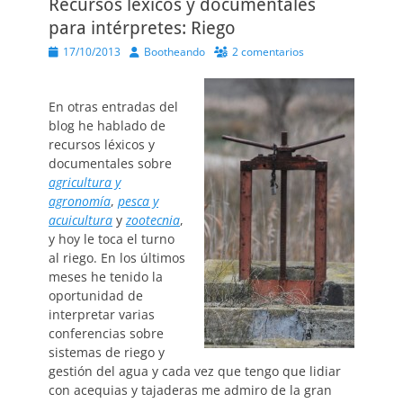
Recursos léxicos y documentales
para intérpretes: Riego
Publicado
Autor
17/10/2013
Bootheando
2 comentarios
el
En otras entradas del
blog he hablado de
recursos léxicos y
documentales sobre
agricultura y
agronomía
,
pesca y
acuicultura
y
zootecnia
,
y hoy le toca el turno
al riego. En los últimos
meses he tenido la
oportunidad de
interpretar varias
conferencias sobre
sistemas de riego y
gestión del agua y cada vez que tengo que lidiar
con acequias y tajaderas me admiro de la gran