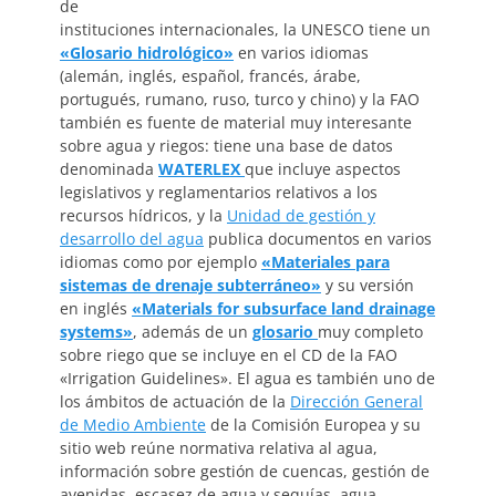
de
instituciones internacionales, la UNESCO tiene un
«Glosario hidrológico»
en varios idiomas
(alemán, inglés, español, francés, árabe,
portugués, rumano, ruso, turco y chino) y la FAO
también es fuente de material muy interesante
sobre agua y riegos: tiene una base de datos
denominada
WATERLEX
que incluye aspectos
legislativos y reglamentarios relativos a los
recursos hídricos, y la
Unidad de gestión y
desarrollo del agua
publica documentos en varios
idiomas como por ejemplo
«Materiales para
sistemas de drenaje subterráneo»
y su versión
en inglés
«Materials for subsurface land drainage
systems»
, además de un
glosario
muy completo
sobre riego que se incluye en el CD de la FAO
«Irrigation Guidelines». El agua es también uno de
los ámbitos de actuación de la
Dirección General
de Medio Ambiente
de la Comisión Europea y su
sitio web reúne normativa relativa al agua,
información sobre gestión de cuencas, gestión de
avenidas, escasez de agua y sequías, agua