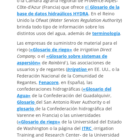
o la Cámara agraria regional de Provence-Alpes-
Côte-d’Azur (Francia) que ofrece
el
Glosario de la
base de datos hidraúlicos HYDRA
. En el Reino
Unido la Ofwat (
Water Services Regulation Authority
)
brinda todo tipo de información sobre los
distintos usos del agua, además de
terminología
.
Las empresas de suministro de material para el
riego (
«Glosario de riego»
de
Irrigation Direct
Company
, o el
«Glosario sobre sistemas de
aspersión»
de
Rainbird
), las asociaciones de
usuarios y de regantes (
Irrigation
en EE. UU., o la
Federación Nacional de la Comunidad de
Regantes,
Fenacore
, en España), las
confederaciones hidrográficas (
«Glosario del
Agua»
de la Confederación del Guadalquivir,
Glosario
del San Antonio River Authority o el
glosario
de la Confederación hidrográfica del
Varenne en Francia) o las universidades
(
«Glosario de riego»
de la Universidad del Estado
de Washington o la página del
ITRC
-Irrigation
Training and Research Center- de la Universidad