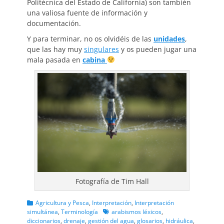
Politécnica del Estado de California) son también
una valiosa fuente de información y
documentación.
Y para terminar, no os olvidéis de las
unidades
,
que las hay muy
singulares
y os pueden jugar una
mala pasada en
cabina
Fotografía de Tim Hall
Categorias
Agricultura y Pesca
,
Interpretación
,
Interpretación
Etiquetas
simultánea
,
Terminología
arabismos léxicos
,
diccionarios
,
drenaje
,
gestión del agua
,
glosarios
,
hidráulica
,