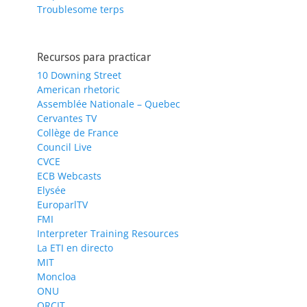
Troublesome terps
Recursos para practicar
10 Downing Street
American rhetoric
Assemblée Nationale – Quebec
Cervantes TV
Collège de France
Council Live
CVCE
ECB Webcasts
Elysée
EuroparlTV
FMI
Interpreter Training Resources
La ETI en directo
MIT
Moncloa
ONU
ORCIT