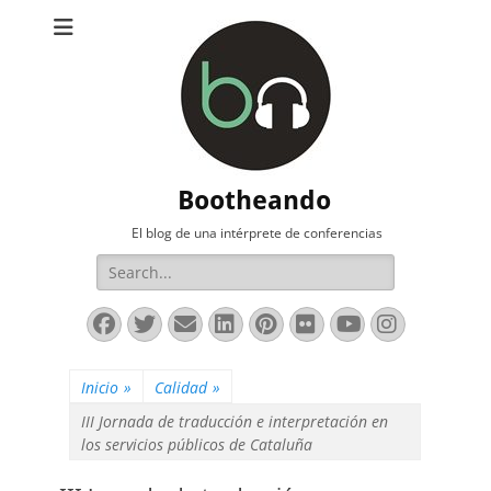
Bootheando
El blog de una intérprete de conferencias
Buscar:
Facebook
Twitter
Correo
LinkedIn
Pinterest
Flickr
YouTube
Instag
electrónico
Inicio
»
Calidad
»
III Jornada de traducción e interpretación en
los servicios públicos de Cataluña