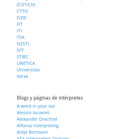
(COTICH)
CTTIC
EIZIE
FIT
ITI
ITIA
NZSTI
SFT
STIBC
UNETICA
Universitas
Xarxa
Blogs y páginas de intérpretes
A word in your ear
Alessio Iacovoni
Alexander Drechsel
Alfonso interpreting
Antje Bormann
ATA Interpreters Division