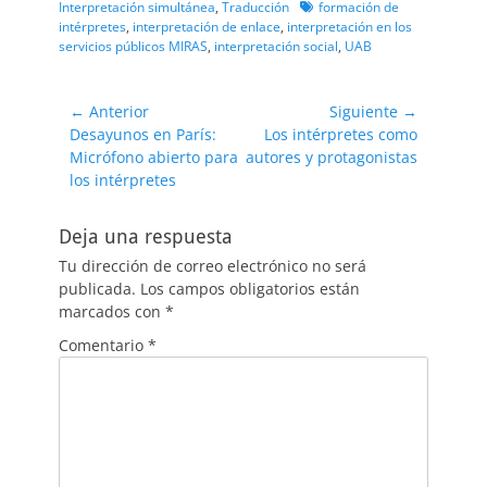
Etiquetas
Interpretación simultánea
,
Traducción
formación de
intérpretes
,
interpretación de enlace
,
interpretación en los
servicios públicos MIRAS
,
interpretación social
,
UAB
Navegación
← Anterior
Siguiente →
Entrada
Entrada
Desayunos en París:
Los intérpretes como
de
anterior:
siguiente:
Micrófono abierto para
autores y protagonistas
entradas
los intérpretes
Deja una respuesta
Tu dirección de correo electrónico no será
publicada.
Los campos obligatorios están
marcados con
*
Comentario
*