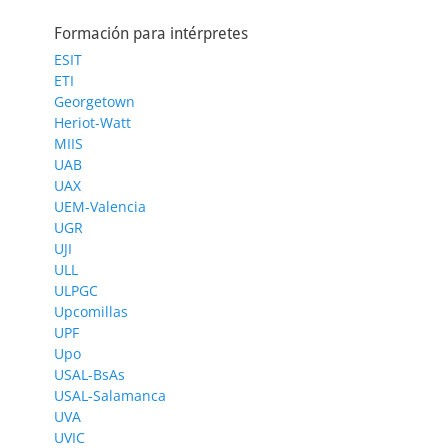
Formación para intérpretes
ESIT
ETI
Georgetown
Heriot-Watt
MIIS
UAB
UAX
UEM-Valencia
UGR
UJI
ULL
ULPGC
Upcomillas
UPF
Upo
USAL-BsAs
USAL-Salamanca
UVA
UVIC