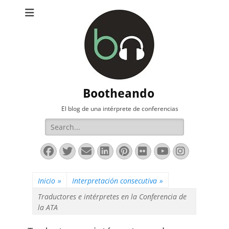
Bootheando
El blog de una intérprete de conferencias
Buscar:
Facebook
Twitter
Correo
LinkedIn
Pinterest
Flickr
YouTube
Instag
electrónico
Inicio
»
Interpretación consecutiva
»
Traductores e intérpretes en la Conferencia de
la ATA