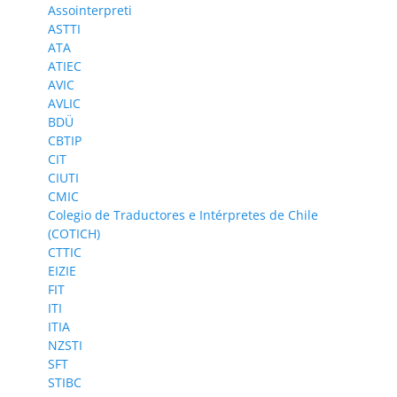
Assointerpreti
ASTTI
ATA
ATIEC
AVIC
AVLIC
BDÜ
CBTIP
CIT
CIUTI
CMIC
Colegio de Traductores e Intérpretes de Chile
(COTICH)
CTTIC
EIZIE
FIT
ITI
ITIA
NZSTI
SFT
STIBC