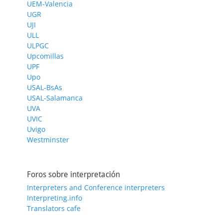
UEM-Valencia
UGR
UJI
ULL
ULPGC
Upcomillas
UPF
Upo
USAL-BsAs
USAL-Salamanca
UVA
UVIC
Uvigo
Westminster
Foros sobre interpretación
Interpreters and Conference interpreters
Interpreting.info
Translators cafe