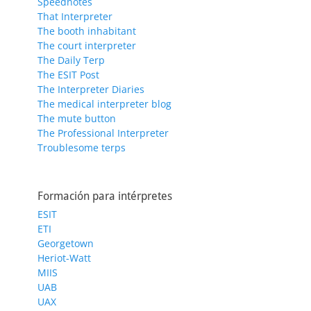
Speednotes
That Interpreter
The booth inhabitant
The court interpreter
The Daily Terp
The ESIT Post
The Interpreter Diaries
The medical interpreter blog
The mute button
The Professional Interpreter
Troublesome terps
Formación para intérpretes
ESIT
ETI
Georgetown
Heriot-Watt
MIIS
UAB
UAX