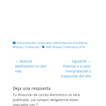
Categorias
Interpretación consecutiva
,
Interpretación simultánea
,
Etiquetas
Noticias
,
Traducción
50th Annual Conference
,
ATA
Navegación
← Anterior
Siguiente →
Entrada
Entrada
Bootheando un año
Premios a la peor
de
anterior:
siguiente:
más
interpretación y
entradas
traducción del año
Deja una respuesta
Tu dirección de correo electrónico no será
publicada.
Los campos obligatorios están
marcados con
*