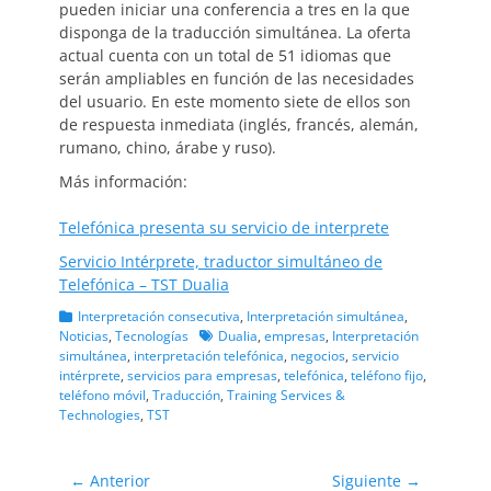
pueden iniciar una conferencia a tres en la que
disponga de la traducción simultánea. La oferta
actual cuenta con un total de 51 idiomas que
serán ampliables en función de las necesidades
del usuario. En este momento siete de ellos son
de respuesta inmediata (inglés, francés, alemán,
rumano, chino, árabe y ruso).
Más información:
Telefónica presenta su servicio de interprete
Servicio Intérprete, traductor simultáneo de
Telefónica – TST Dualia
Categorias
Interpretación consecutiva
,
Interpretación simultánea
,
Etiquetas
Noticias
,
Tecnologías
Dualia
,
empresas
,
Interpretación
simultánea
,
interpretación telefónica
,
negocios
,
servicio
intérprete
,
servicios para empresas
,
telefónica
,
teléfono fijo
,
teléfono móvil
,
Traducción
,
Training Services &
Technologies
,
TST
Navegación
← Anterior
Siguiente →