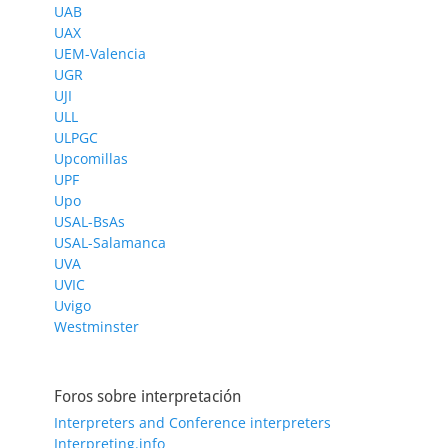
UAB
UAX
UEM-Valencia
UGR
UJI
ULL
ULPGC
Upcomillas
UPF
Upo
USAL-BsAs
USAL-Salamanca
UVA
UVIC
Uvigo
Westminster
Foros sobre interpretación
Interpreters and Conference interpreters
Interpreting.info