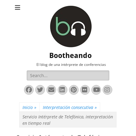
Bootheando
El blog de una intérprete de conferencias
Buscar:
Facebook
Twitter
Correo
LinkedIn
Pinterest
Flickr
YouTube
Instag
electrónico
Inicio
»
Interpretación consecutiva
»
Servicio Intérprete de Telefónica, interpretación
en tiempo real