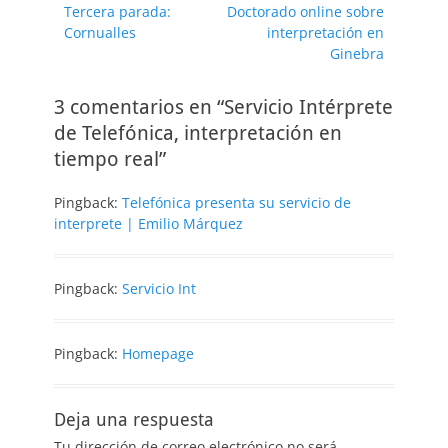
Entrada
Entrada
Tercera parada:
Doctorado online sobre
de
anterior:
siguiente:
Cornualles
interpretación en
entradas
Ginebra
3 comentarios en “Servicio Intérprete
de Telefónica, interpretación en
tiempo real”
Pingback:
Telefónica presenta su servicio de
interprete | Emilio Márquez
Pingback:
Servicio Int
Pingback:
Homepage
Deja una respuesta
Tu dirección de correo electrónico no será