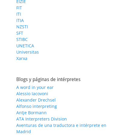
EIZIE
FIT
ITI
ITIA
NZSTI
SFT
STIBC
UNETICA
Universitas
Xarxa
Blogs y páginas de intérpretes
A word in your ear
Alessio Iacovoni
Alexander Drechsel
Alfonso interpreting
Antje Bormann
ATA Interpreters Division
Aventuras de una traductora e intérprete en
Madrid