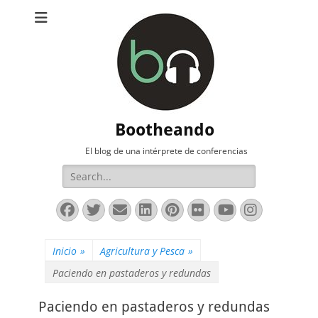
Bootheando
El blog de una intérprete de conferencias
Buscar:
Facebook
Twitter
Correo
LinkedIn
Pinterest
Flickr
YouTube
Instag
electrónico
Inicio
»
Agricultura y Pesca
»
Paciendo en pastaderos y redundas
Paciendo en pastaderos y redundas