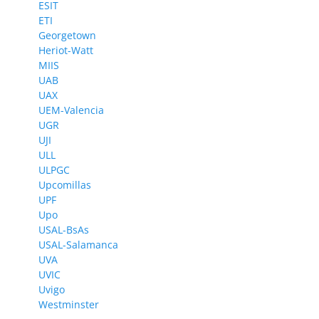
ESIT
ETI
Georgetown
Heriot-Watt
MIIS
UAB
UAX
UEM-Valencia
UGR
UJI
ULL
ULPGC
Upcomillas
UPF
Upo
USAL-BsAs
USAL-Salamanca
UVA
UVIC
Uvigo
Westminster