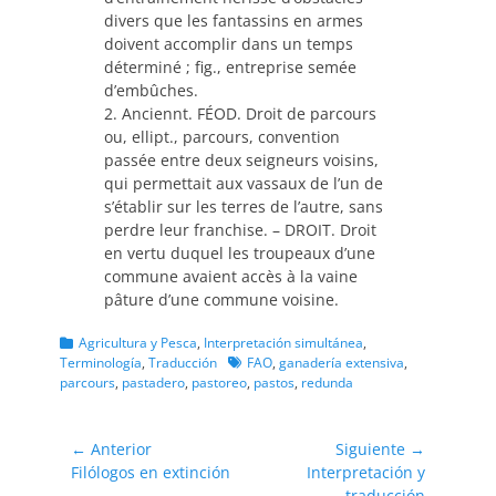
divers que les fantassins en armes
doivent accomplir dans un temps
déterminé ; fig., entreprise semée
d’embûches.
2. Anciennt. FÉOD. Droit de parcours
ou, ellipt., parcours, convention
passée entre deux seigneurs voisins,
qui permettait aux vassaux de l’un de
s’établir sur les terres de l’autre, sans
perdre leur franchise. – DROIT. Droit
en vertu duquel les troupeaux d’une
commune avaient accès à la vaine
pâture d’une commune voisine.
Categorias
Agricultura y Pesca
,
Interpretación simultánea
,
Etiquetas
Terminología
,
Traducción
FAO
,
ganadería extensiva
,
parcours
,
pastadero
,
pastoreo
,
pastos
,
redunda
Navegación
← Anterior
Siguiente →
Entrada
Entrada
Filólogos en extinción
Interpretación y
de
anterior:
siguiente:
traducción