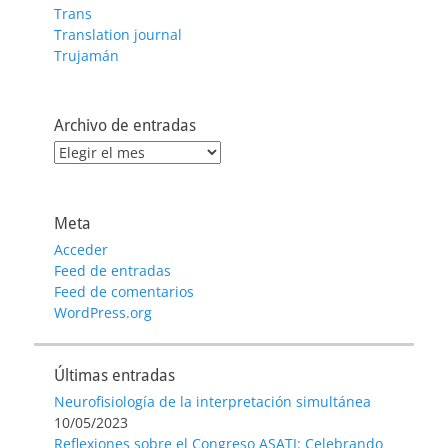
Trans
Translation journal
Trujamán
Archivo de entradas
Archivo
de
entradas
Meta
Acceder
Feed de entradas
Feed de comentarios
WordPress.org
Últimas entradas
Neurofisiología de la interpretación simultánea
10/05/2023
Reflexiones sobre el Congreso ASATI: Celebrando