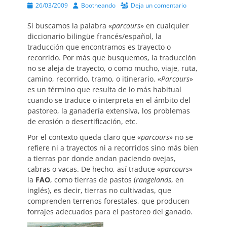
Publicado
Autor
26/03/2009
Bootheando
Deja un comentario
el
Si buscamos la palabra «
parcours
» en cualquier
diccionario bilingüe francés/español, la
traducción que encontramos es trayecto o
recorrido. Por más que busquemos, la traducción
no se aleja de trayecto, o como mucho, viaje, ruta,
camino, recorrido, tramo, o itinerario. «
Parcours
»
es un término que resulta de lo más habitual
cuando se traduce o interpreta en el ámbito del
pastoreo, la ganadería extensiva, los problemas
de erosión o desertificación, etc.
Por el contexto queda claro que «
parcours
» no se
refiere ni a trayectos ni a recorridos sino más bien
a tierras por donde andan paciendo ovejas,
cabras o vacas. De hecho, así traduce «
parcours
»
la
FAO
, como tierras de pastos (
rangelands
, en
inglés), es decir, tierras no cultivadas, que
comprenden terrenos forestales, que producen
forrajes adecuados para el pastoreo del ganado.