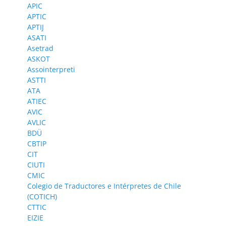
APIC
APTIC
APTIJ
ASATI
Asetrad
ASKOT
Assointerpreti
ASTTI
ATA
ATIEC
AVIC
AVLIC
BDÜ
CBTIP
CIT
CIUTI
CMIC
Colegio de Traductores e Intérpretes de Chile
(COTICH)
CTTIC
EIZIE