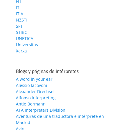
FIT
ITI
ITIA
NZSTI
SFT
STIBC
UNETICA
Universitas
Xarxa
Blogs y páginas de intérpretes
A word in your ear
Alessio Iacovoni
Alexander Drechsel
Alfonso interpreting
Antje Bormann
ATA Interpreters Division
Aventuras de una traductora e intérprete en
Madrid
Avinc