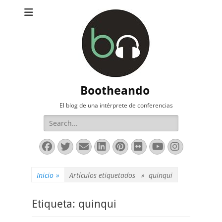
Bootheando
El blog de una intérprete de conferencias
Buscar:
Facebook
Twitter
Correo
LinkedIn
Pinterest
Flickr
YouTube
Instag
electrónico
Inicio
»
Artículos etiquetados »
quinqui
Etiqueta:
quinqui