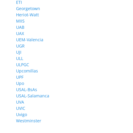
ETI
Georgetown
Heriot-Watt
MIIS
UAB
UAX
UEM-Valencia
UGR
UJI
ULL
ULPGC
Upcomillas
UPF
Upo
USAL-BsAs
USAL-Salamanca
UVA
UVIC
Uvigo
Westminster