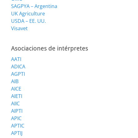
SAGPYA – Argentina
UK Agriculture
USDA – EE. UU.
Visavet
Asociaciones de intérpretes
AATI
ADICA
AGPTI
AIB
AICE
AIETI
AIIC
AIPTI
APIC
APTIC
APTIJ