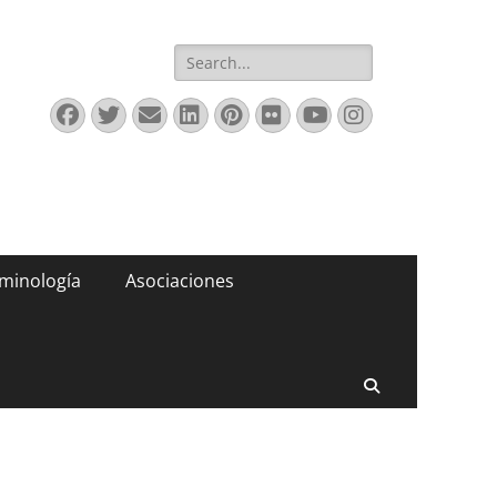
Buscar:
Facebook
Twitter
Correo
LinkedIn
Pinterest
Flickr
YouTube
Instagram
electrónico
minología
Asociaciones
Buscar