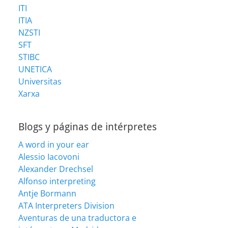
ITI
ITIA
NZSTI
SFT
STIBC
UNETICA
Universitas
Xarxa
Blogs y páginas de intérpretes
A word in your ear
Alessio Iacovoni
Alexander Drechsel
Alfonso interpreting
Antje Bormann
ATA Interpreters Division
Aventuras de una traductora e