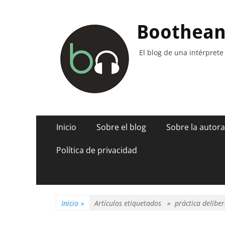
Boothea
El blog de una intérprete
Menú
Saltar
Inicio
Sobre el blog
Sobre la autora
al
principal
contenido
Política de privacidad
Inicio
»
Artículos etiquetados »
práctica delibe