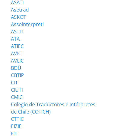
ASATI
Asetrad
ASKOT
Assointerpreti
ASTTI
ATA
ATIEC
AVIC
AVLIC
BDÜ
CBTIP
CIT
CIUTI
CMIC
Colegio de Traductores e Intérpretes
de Chile (COTICH)
CTTIC
EIZIE
FIT