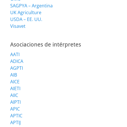
SAGPYA – Argentina
UK Agriculture
USDA – EE. UU.
Visavet
Asociaciones de intérpretes
AATI
ADICA
AGPTI
AIB
AICE
AIETI
AIIC
AIPTI
APIC
APTIC
APTIJ