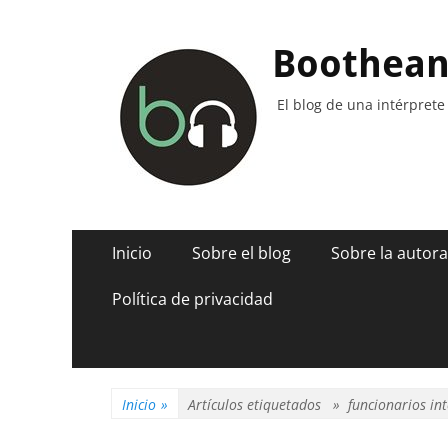
Boothea
El blog de una intérprete
Menú
Saltar
Inicio
Sobre el blog
Sobre la autora
al
principal
contenido
Política de privacidad
Inicio
»
Artículos etiquetados »
funcionarios in