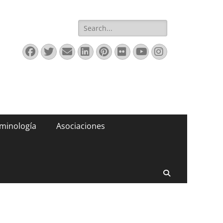
Buscar:
Facebook
Twitter
Correo
LinkedIn
Pinterest
Flickr
YouTube
Instagram
electrónico
minología
Asociaciones
Buscar