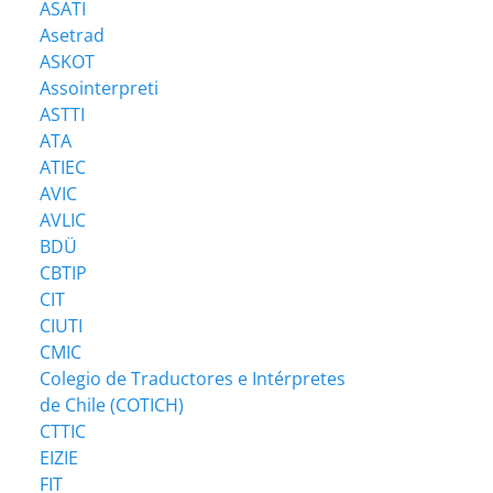
ASATI
Asetrad
ASKOT
Assointerpreti
ASTTI
ATA
ATIEC
AVIC
AVLIC
BDÜ
CBTIP
CIT
CIUTI
CMIC
Colegio de Traductores e Intérpretes
de Chile (COTICH)
CTTIC
EIZIE
FIT