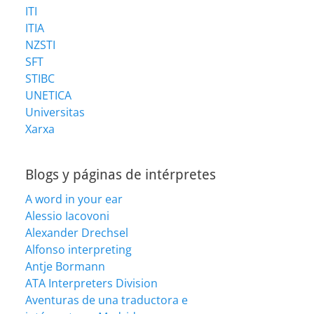
ITI
ITIA
NZSTI
SFT
STIBC
UNETICA
Universitas
Xarxa
Blogs y páginas de intérpretes
A word in your ear
Alessio Iacovoni
Alexander Drechsel
Alfonso interpreting
Antje Bormann
ATA Interpreters Division
Aventuras de una traductora e