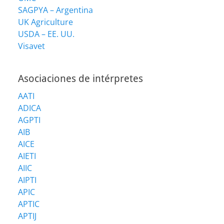
SAGPYA – Argentina
UK Agriculture
USDA – EE. UU.
Visavet
Asociaciones de intérpretes
AATI
ADICA
AGPTI
AIB
AICE
AIETI
AIIC
AIPTI
APIC
APTIC
APTIJ