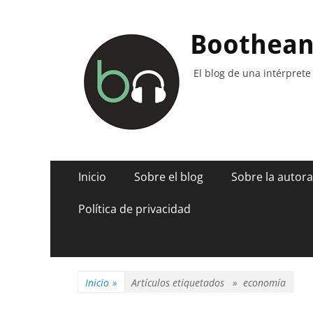
Boothea
El blog de una intérprete
Menú
Saltar
Inicio
Sobre el blog
Sobre la autora
al
principal
contenido
Política de privacidad
Inicio
»
Artículos etiquetados »
economía