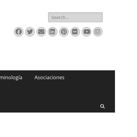
Buscar:
Facebook
Twitter
Correo
LinkedIn
Pinterest
Flickr
YouTube
Instagram
electrónico
minología
Asociaciones
Buscar