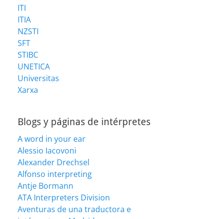
ITI
ITIA
NZSTI
SFT
STIBC
UNETICA
Universitas
Xarxa
Blogs y páginas de intérpretes
A word in your ear
Alessio Iacovoni
Alexander Drechsel
Alfonso interpreting
Antje Bormann
ATA Interpreters Division
Aventuras de una traductora e