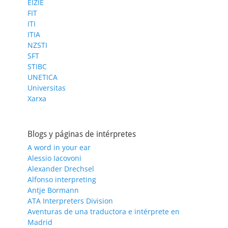
EIZIE
FIT
ITI
ITIA
NZSTI
SFT
STIBC
UNETICA
Universitas
Xarxa
Blogs y páginas de intérpretes
A word in your ear
Alessio Iacovoni
Alexander Drechsel
Alfonso interpreting
Antje Bormann
ATA Interpreters Division
Aventuras de una traductora e intérprete en
Madrid