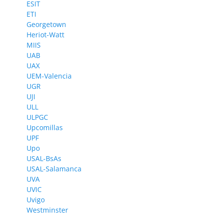
ESIT
ETI
Georgetown
Heriot-Watt
MIIS
UAB
UAX
UEM-Valencia
UGR
UJI
ULL
ULPGC
Upcomillas
UPF
Upo
USAL-BsAs
USAL-Salamanca
UVA
UVIC
Uvigo
Westminster