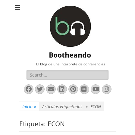
Bootheando
El blog de una intérprete de conferencias
Buscar:
Facebook
Twitter
Correo
LinkedIn
Pinterest
Flickr
YouTube
Instag
electrónico
Inicio
»
Artículos etiquetados »
ECON
Etiqueta:
ECON