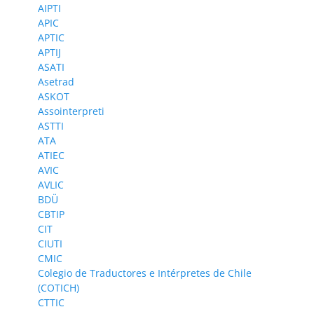
AIPTI
APIC
APTIC
APTIJ
ASATI
Asetrad
ASKOT
Assointerpreti
ASTTI
ATA
ATIEC
AVIC
AVLIC
BDÜ
CBTIP
CIT
CIUTI
CMIC
Colegio de Traductores e Intérpretes de Chile
(COTICH)
CTTIC