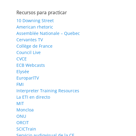
Recursos para practicar
10 Downing Street
American rhetoric
Assemblée Nationale – Quebec
Cervantes TV
Collège de France
Council Live
CVCE
ECB Webcasts
Elysée
EuroparlTV
FMI
Interpreter Training Resources
La ETI en directo
MIT
Moncloa
ONU
ORCIT
SCICTrain
Servicio audiovisual de la CE