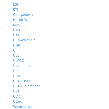
ESIT
ETI
Georgetown
Heriot-Watt
MIIS
UAB
UAX
UEM-Valencia
UGR
UJI
ULL
ULPGC
Upcomillas
UPF
Upo
USAL-BsAs
USAL-Salamanca
UVA
UVIC
Uvigo
Westminster