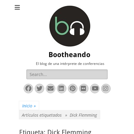
Bootheando
El blog de una intérprete de conferencias
Buscar:
Facebook
Twitter
Correo
LinkedIn
Pinterest
Flickr
YouTube
Instag
electrónico
Inicio
»
Artículos etiquetados »
Dick Flemming
Etiqueta:
Dick Flemming