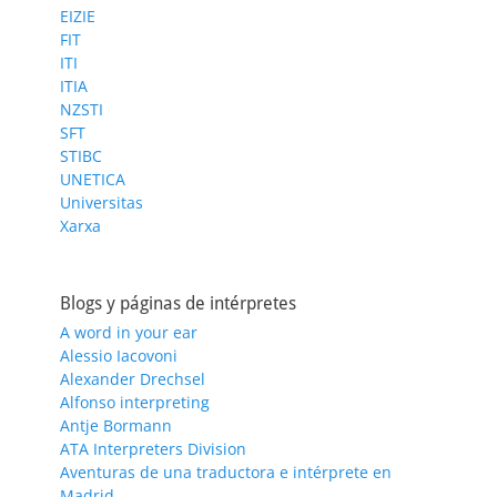
EIZIE
FIT
ITI
ITIA
NZSTI
SFT
STIBC
UNETICA
Universitas
Xarxa
Blogs y páginas de intérpretes
A word in your ear
Alessio Iacovoni
Alexander Drechsel
Alfonso interpreting
Antje Bormann
ATA Interpreters Division
Aventuras de una traductora e intérprete en
Madrid