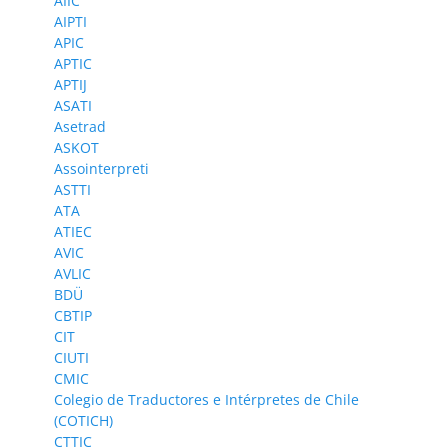
AIIC
AIPTI
APIC
APTIC
APTIJ
ASATI
Asetrad
ASKOT
Assointerpreti
ASTTI
ATA
ATIEC
AVIC
AVLIC
BDÜ
CBTIP
CIT
CIUTI
CMIC
Colegio de Traductores e Intérpretes de Chile
(COTICH)
CTTIC