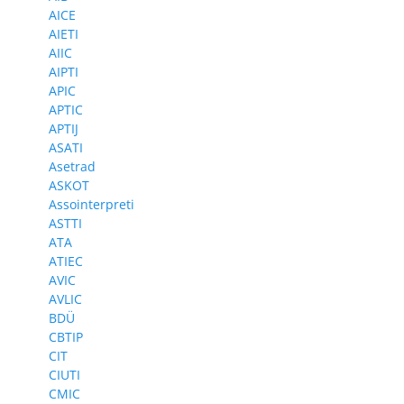
AICE
AIETI
AIIC
AIPTI
APIC
APTIC
APTIJ
ASATI
Asetrad
ASKOT
Assointerpreti
ASTTI
ATA
ATIEC
AVIC
AVLIC
BDÜ
CBTIP
CIT
CIUTI
CMIC