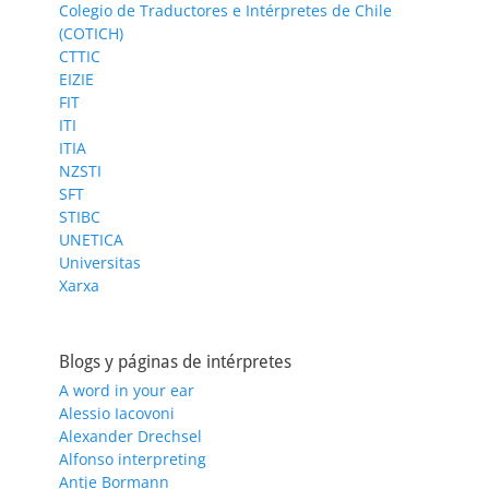
Colegio de Traductores e Intérpretes de Chile
(COTICH)
CTTIC
EIZIE
FIT
ITI
ITIA
NZSTI
SFT
STIBC
UNETICA
Universitas
Xarxa
Blogs y páginas de intérpretes
A word in your ear
Alessio Iacovoni
Alexander Drechsel
Alfonso interpreting
Antje Bormann