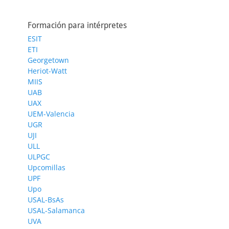
Formación para intérpretes
ESIT
ETI
Georgetown
Heriot-Watt
MIIS
UAB
UAX
UEM-Valencia
UGR
UJI
ULL
ULPGC
Upcomillas
UPF
Upo
USAL-BsAs
USAL-Salamanca
UVA