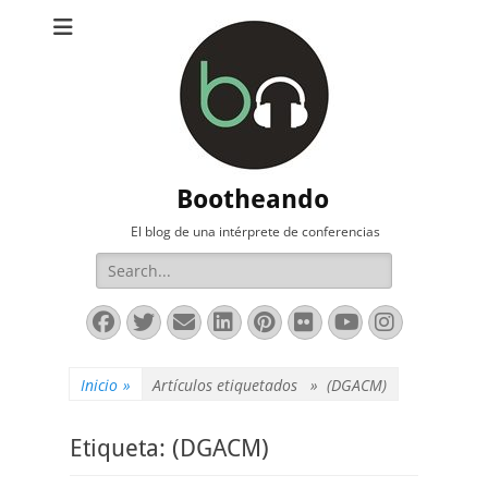
Bootheando
El blog de una intérprete de conferencias
Buscar:
Facebook
Twitter
Correo
LinkedIn
Pinterest
Flickr
YouTube
Instag
electrónico
Inicio
»
Artículos etiquetados »
(DGACM)
Etiqueta:
(DGACM)