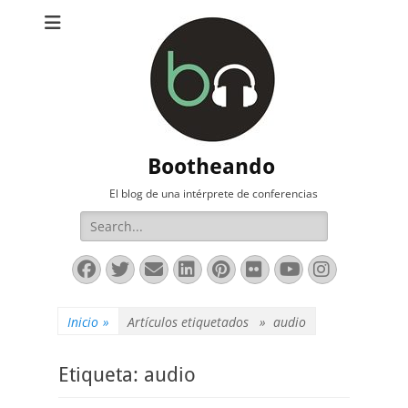
Bootheando
El blog de una intérprete de conferencias
Buscar:
Facebook
Twitter
Correo
LinkedIn
Pinterest
Flickr
YouTube
Instag
electrónico
Inicio
»
Artículos etiquetados »
audio
Etiqueta:
audio