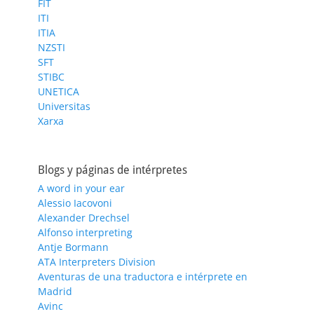
FIT
ITI
ITIA
NZSTI
SFT
STIBC
UNETICA
Universitas
Xarxa
Blogs y páginas de intérpretes
A word in your ear
Alessio Iacovoni
Alexander Drechsel
Alfonso interpreting
Antje Bormann
ATA Interpreters Division
Aventuras de una traductora e intérprete en
Madrid
Avinc