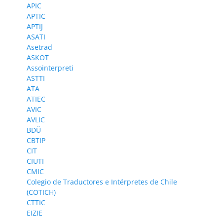
APIC
APTIC
APTIJ
ASATI
Asetrad
ASKOT
Assointerpreti
ASTTI
ATA
ATIEC
AVIC
AVLIC
BDÜ
CBTIP
CIT
CIUTI
CMIC
Colegio de Traductores e Intérpretes de Chile
(COTICH)
CTTIC
EIZIE