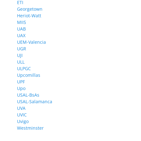
ETI
Georgetown
Heriot-Watt
MIIS
UAB
UAX
UEM-Valencia
UGR
UJI
ULL
ULPGC
Upcomillas
UPF
Upo
USAL-BsAs
USAL-Salamanca
UVA
UVIC
Uvigo
Westminster