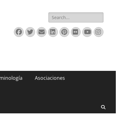
Buscar:
Facebook
Twitter
Correo
LinkedIn
Pinterest
Flickr
YouTube
Instagram
electrónico
minología
Asociaciones
Buscar