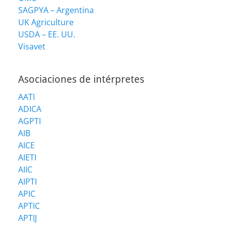
SAGPYA – Argentina
UK Agriculture
USDA – EE. UU.
Visavet
Asociaciones de intérpretes
AATI
ADICA
AGPTI
AIB
AICE
AIETI
AIIC
AIPTI
APIC
APTIC
APTIJ