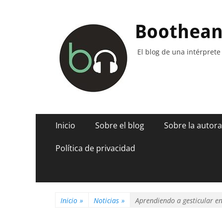
Boothea
El blog de una intérprete
Menú
Saltar
Inicio
Sobre el blog
Sobre la autora
al
principal
contenido
Política de privacidad
Inicio
»
Noticias
»
Aprendiendo a gesticular e