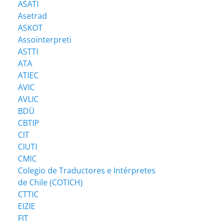
ASATI
Asetrad
ASKOT
Assointerpreti
ASTTI
ATA
ATIEC
AVIC
AVLIC
BDÜ
CBTIP
CIT
CIUTI
CMIC
Colegio de Traductores e Intérpretes
de Chile (COTICH)
CTTIC
EIZIE
FIT