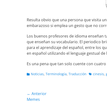
Resulta obvio que una persona que visita u
embarazoso si emplea un gesto que no corres
Los buenos profesores de idioma enseñan ta
que enseñan su vocabulario. El periodico br
para el aprendizaje del español, entre los 
en español utilizando el lenguaje gestual de
Es una pena que tan solo cuente con cuatro
Categorias
Etiquetas
Noticias
,
Terminología
,
Traducción
cinesis
,
Navegación
← Anterior
Entrada
Memes
de
anterior: