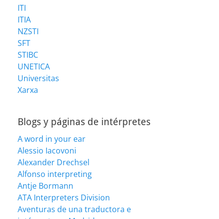
ITI
ITIA
NZSTI
SFT
STIBC
UNETICA
Universitas
Xarxa
Blogs y páginas de intérpretes
A word in your ear
Alessio Iacovoni
Alexander Drechsel
Alfonso interpreting
Antje Bormann
ATA Interpreters Division
Aventuras de una traductora e