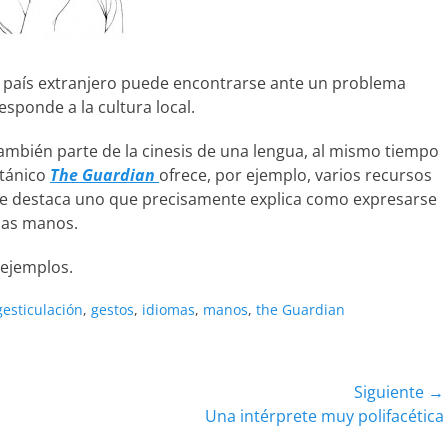
n país extranjero puede encontrarse ante un problema
ponde a la cultura local.
mbién parte de la cinesis de una lengua, al mismo tiempo
itánico
The Guardian
ofrece, por ejemplo, varios recursos
que destaca uno que precisamente explica como expresarse
 las manos.
 ejemplos.
gesticulación
,
gestos
,
idiomas
,
manos
,
the Guardian
Siguiente →
Entrada
Una intérprete muy polifacética
siguiente: