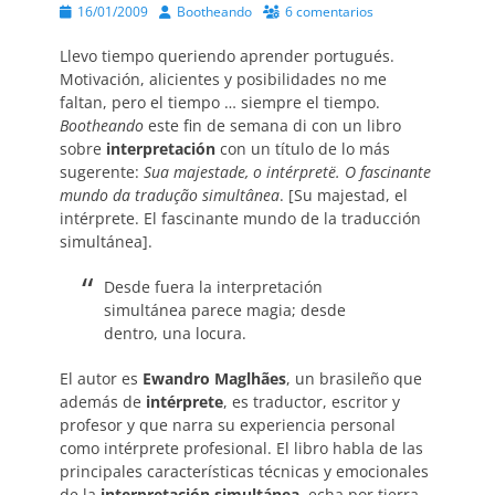
Publicado
Autor
16/01/2009
Bootheando
6 comentarios
el
Llevo tiempo queriendo aprender portugués.
Motivación, alicientes y posibilidades no me
faltan, pero el tiempo … siempre el tiempo.
Bootheando
este fin de semana di con un libro
sobre
interpretación
con un título de lo más
sugerente:
Sua majestade, o intérpretë. O fascinante
mundo da tradução simultânea
. [Su majestad, el
intérprete. El fascinante mundo de la traducción
simultánea].
Desde fuera la interpretación
simultánea parece magia; desde
dentro, una locura.
El autor es
Ewandro Maglhães
, un brasileño que
además de
intérprete
, es traductor, escritor y
profesor y que narra su experiencia personal
como intérprete profesional. El libro habla de las
principales características técnicas y emocionales
de la
interpretación simultánea
, echa por tierra