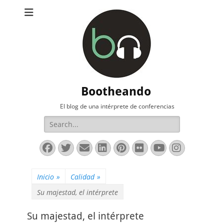
Bootheando
El blog de una intérprete de conferencias
Buscar:
Facebook
Twitter
Correo
LinkedIn
Pinterest
Flickr
YouTube
Instag
electrónico
Inicio
»
Calidad
»
Su majestad, el intérprete
Su majestad, el intérprete