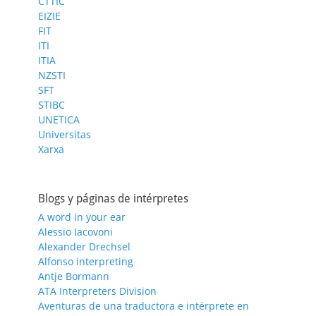
CTTIC
EIZIE
FIT
ITI
ITIA
NZSTI
SFT
STIBC
UNETICA
Universitas
Xarxa
Blogs y páginas de intérpretes
A word in your ear
Alessio Iacovoni
Alexander Drechsel
Alfonso interpreting
Antje Bormann
ATA Interpreters Division
Aventuras de una traductora e intérprete en