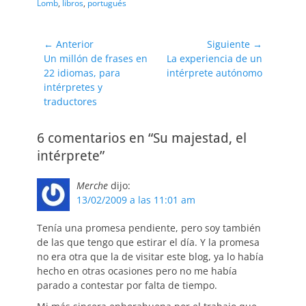
Lomb
,
libros
,
portugués
Navegación
← Anterior
Siguiente →
Entrada
Entrada
Un millón de frases en
La experiencia de un
de
anterior:
siguiente:
22 idiomas, para
intérprete autónomo
entradas
intérpretes y
traductores
6 comentarios en “Su majestad, el
intérprete”
Merche
dijo:
13/02/2009 a las 11:01 am
Tenía una promesa pendiente, pero soy también
de las que tengo que estirar el día. Y la promesa
no era otra que la de visitar este blog, ya lo había
hecho en otras ocasiones pero no me había
parado a contestar por falta de tiempo.