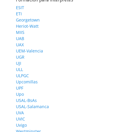
ESIT
ETI
Georgetown
Heriot-Watt
MIIS
UAB
UAX
UEM-Valencia
UGR
UJI
ULL
ULPGC
Upcomillas
UPF
Upo
USAL-BsAs
USAL-Salamanca
UVA
UVIC
Uvigo
Westminster